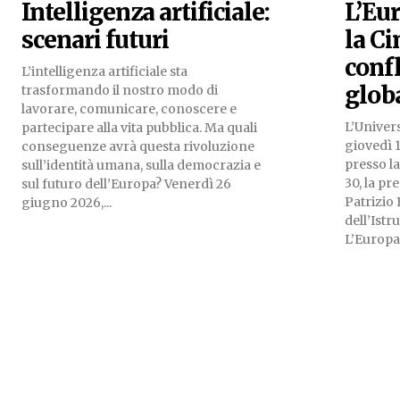
Intelligenza artificiale:
L’Eu
scenari futuri
la Ci
confl
L’intelligenza artificiale sta
globa
trasformando il nostro modo di
lavorare, comunicare, conoscere e
L’Univers
partecipare alla vita pubblica. Ma quali
giovedì 1
conseguenze avrà questa rivoluzione
presso l
sull’identità umana, sulla democrazia e
30, la pr
sul futuro dell’Europa? Venerdì 26
Patrizio 
giugno 2026,...
dell’Ist
L’Europa.