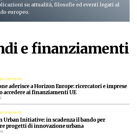
licazioni su attualità, filosofie ed eventi legati al
do europeo.
eggi subito
di e finanziamenti
re aperte dall'Unione Europea
nanziamenti
one aderisce a Horizon Europe: ricercatori e imprese
 accedere ai finanziamenti UE
6
nanziamenti
 Urban Initiative: in scadenza il bando per
re progetti di innovazione urbana
26