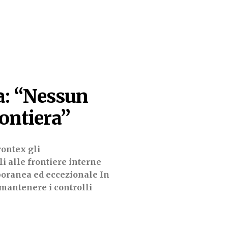
ia: “Nessun
rontiera”
ontex gli
li alle frontiere interne
ranea ed eccezionale In
r mantenere i controlli