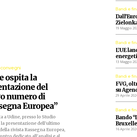
Bandi e fi
Dall’Euro
Zielonk
19 Maggio 20
Bandi e fi
L’UE lan
energeti
13 Maggio 20
 convegni
 ospita la
Bandi e fi
FVG, oltr
entazione del
su Agend
o numero di
29 Aprile 202
segna Europea”
Bandi e fi
ta a Udine, presso lo Studio
Bando “I
Bruxelle
, la presentazione dell’ultimo
16 Aprile 202
ella rivista Rassegna Europea,
ontro dedicato all’analisi e al