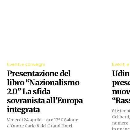
Eventi e convegni
Eventi e
Presentazione del
Udine
libro “Nazionalismo
pres
2.0” La sfida
nuov
sovranista all’Europa
“Ras
integrata
Si è tenu
Celiberti
Venerdì 24 aprile – ore 17:30 Salone
numero d
d’Onore Carlo X del Grand Hotel
in un inc