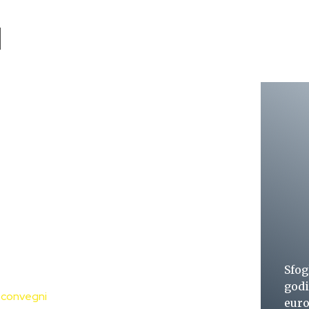
Sfog
godi
 convegni
euro