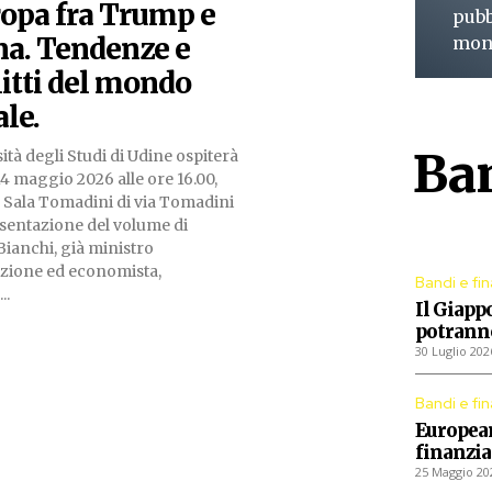
ropa fra Trump e
pubb
na. Tendenze e
mon
itti del mondo
le.
L
Ban
ità degli Studi di Udine ospiterà
4 maggio 2026 alle ore 16.00,
a Sala Tomadini di via Tomadini
Procedu
esentazione del volume di
Bianchi, già ministro
ruzione ed economista,
Bandi e fi
..
Il Giapp
potranno
30 Luglio 202
Bandi e fi
European
finanzia
25 Maggio 20