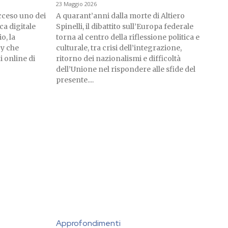
23 Maggio 2026
cceso uno dei
A quarant’anni dalla morte di Altiero
ica digitale
Spinelli, il dibattito sull’Europa federale
o, la
torna al centro della riflessione politica e
cy che
culturale, tra crisi dell’integrazione,
i online di
ritorno dei nazionalismi e difficoltà
dell’Unione nel rispondere alle sfide del
presente....
Approfondimenti